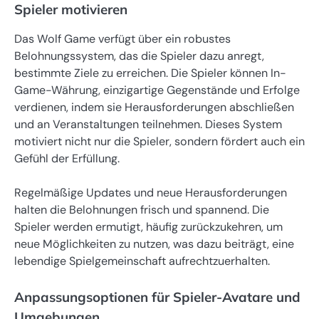
Spieler motivieren
Das Wolf Game verfügt über ein robustes
Belohnungssystem, das die Spieler dazu anregt,
bestimmte Ziele zu erreichen. Die Spieler können In-
Game-Währung, einzigartige Gegenstände und Erfolge
verdienen, indem sie Herausforderungen abschließen
und an Veranstaltungen teilnehmen. Dieses System
motiviert nicht nur die Spieler, sondern fördert auch ein
Gefühl der Erfüllung.
Regelmäßige Updates und neue Herausforderungen
halten die Belohnungen frisch und spannend. Die
Spieler werden ermutigt, häufig zurückzukehren, um
neue Möglichkeiten zu nutzen, was dazu beiträgt, eine
lebendige Spielgemeinschaft aufrechtzuerhalten.
Anpassungsoptionen für Spieler-Avatare und
Umgebungen