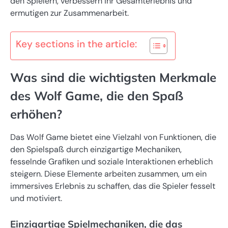
den Spielern, verbessern ihr Gesamterlebnis und
ermutigen zur Zusammenarbeit.
Key sections in the article:
Was sind die wichtigsten Merkmale
des Wolf Game, die den Spaß
erhöhen?
Das Wolf Game bietet eine Vielzahl von Funktionen, die
den Spielspaß durch einzigartige Mechaniken,
fesselnde Grafiken und soziale Interaktionen erheblich
steigern. Diese Elemente arbeiten zusammen, um ein
immersives Erlebnis zu schaffen, das die Spieler fesselt
und motiviert.
Einzigartige Spielmechaniken, die das