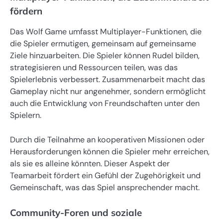
fördern
Das Wolf Game umfasst Multiplayer-Funktionen, die
die Spieler ermutigen, gemeinsam auf gemeinsame
Ziele hinzuarbeiten. Die Spieler können Rudel bilden,
strategisieren und Ressourcen teilen, was das
Spielerlebnis verbessert. Zusammenarbeit macht das
Gameplay nicht nur angenehmer, sondern ermöglicht
auch die Entwicklung von Freundschaften unter den
Spielern.
Durch die Teilnahme an kooperativen Missionen oder
Herausforderungen können die Spieler mehr erreichen,
als sie es alleine könnten. Dieser Aspekt der
Teamarbeit fördert ein Gefühl der Zugehörigkeit und
Gemeinschaft, was das Spiel ansprechender macht.
Community-Foren und soziale