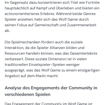
Im Gegensatz dazu konzentrieren sich Titel wie Fortnite
hauptsächlich auf Kampf und Überleben und bieten ein
actionorientierteres Erlebnis. Während beide Genres
Spieler anziehen, hebt sich das Wolf Game durch
seinen Fokus auf Gemeinschaft und Zusammenarbeit
ab.
Die Spielmechaniken fördern auch die soziale
Interaktion, da die Spieler Allianzen bilden und
Ressourcen handeln können, was das Gesamterlebnis
verbessert. Diese soziale Dimension ist in vielen
traditionellen Einzelspieler-Spielen weniger
ausgeprägt, was das Wolf Game zu einem einzigartigen
Angebot auf dem Markt macht.
Analyse des Engagements der Community in
verschiedenen Spielen
Das Engagement der Community im Wolf Game ist