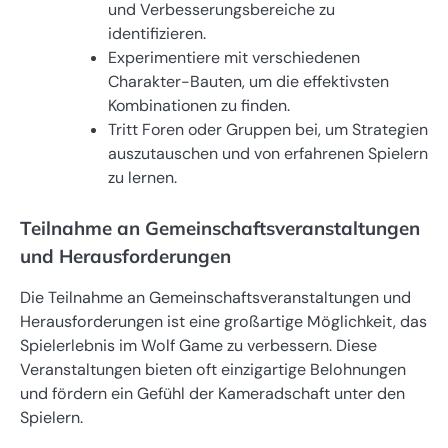
und Verbesserungsbereiche zu
identifizieren.
Experimentiere mit verschiedenen
Charakter-Bauten, um die effektivsten
Kombinationen zu finden.
Tritt Foren oder Gruppen bei, um Strategien
auszutauschen und von erfahrenen Spielern
zu lernen.
Teilnahme an Gemeinschaftsveranstaltungen
und Herausforderungen
Die Teilnahme an Gemeinschaftsveranstaltungen und
Herausforderungen ist eine großartige Möglichkeit, das
Spielerlebnis im Wolf Game zu verbessern. Diese
Veranstaltungen bieten oft einzigartige Belohnungen
und fördern ein Gefühl der Kameradschaft unter den
Spielern.