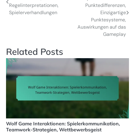
navigation
Regelinterpretationen,
Punktedifferenzen,
Spielerverhandlungen
Einzigartige
Punktesysteme,
Auswirkungen auf das
Gameplay
Related Posts
Wolf Game Interaktionen: Spielerkommunikation,
Teamwork-Strategien, Wettbewerbsgeist