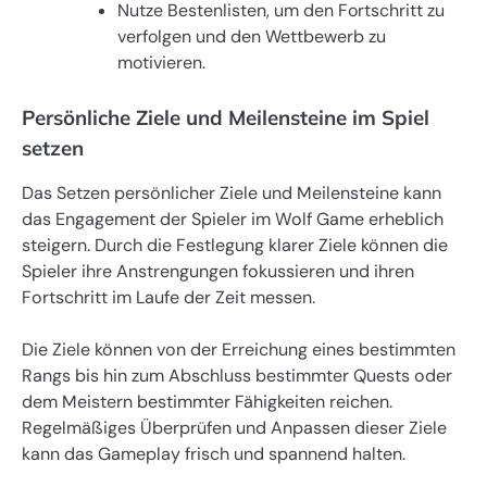
Nutze Bestenlisten, um den Fortschritt zu
verfolgen und den Wettbewerb zu
motivieren.
Persönliche Ziele und Meilensteine im Spiel
setzen
Das Setzen persönlicher Ziele und Meilensteine kann
das Engagement der Spieler im Wolf Game erheblich
steigern. Durch die Festlegung klarer Ziele können die
Spieler ihre Anstrengungen fokussieren und ihren
Fortschritt im Laufe der Zeit messen.
Die Ziele können von der Erreichung eines bestimmten
Rangs bis hin zum Abschluss bestimmter Quests oder
dem Meistern bestimmter Fähigkeiten reichen.
Regelmäßiges Überprüfen und Anpassen dieser Ziele
kann das Gameplay frisch und spannend halten.