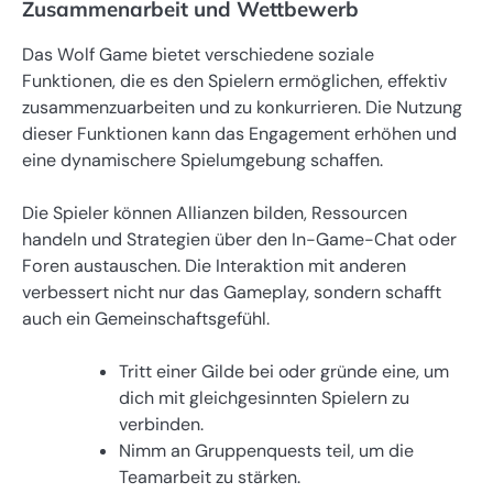
Zusammenarbeit und Wettbewerb
Das Wolf Game bietet verschiedene soziale
Funktionen, die es den Spielern ermöglichen, effektiv
zusammenzuarbeiten und zu konkurrieren. Die Nutzung
dieser Funktionen kann das Engagement erhöhen und
eine dynamischere Spielumgebung schaffen.
Die Spieler können Allianzen bilden, Ressourcen
handeln und Strategien über den In-Game-Chat oder
Foren austauschen. Die Interaktion mit anderen
verbessert nicht nur das Gameplay, sondern schafft
auch ein Gemeinschaftsgefühl.
Tritt einer Gilde bei oder gründe eine, um
dich mit gleichgesinnten Spielern zu
verbinden.
Nimm an Gruppenquests teil, um die
Teamarbeit zu stärken.