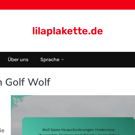
lilaplakette.de
Über uns
Sprache
n Golf Wolf
ie