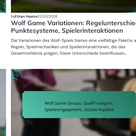
by
Ethan Hawke
22/01/2026
Wolf Game Variationen: Regelunterschie
Punktesysteme, Spielerinteraktionen
Die Variationen des Wolf-Spiels bieten eine vielfältige Palette 
Regeln, Spielmechaniken und Spielerinteraktionen, die das
Gesamterlebnis prägen. Diese Unterschiede beeinflussen…
SPIELSTRATEGIEN
IN GOLF WOLF