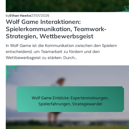
by
Ethan Hawke
27/01/2026
Wolf Game Interaktionen:
Spielerkommunikation, Teamwork-
Strategien, Wettbewerbsgeist
In Wolf Game ist die Kommunikation zwischen den Spielern
entscheidend, um Teamarbeit zu fördern und den
Wettbewerbsgeist zu stärken. Durch…