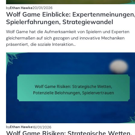
by
Ethan Hawke
20/01/2026
Wolf Game Einblicke: Expertenmeinungen
Spielerfahrungen, Strategiewandel
Wolf Game hat die Aufmerksamkeit von Spielern und Experten
gleichermaßen auf sich gezogen und innovative Mechaniken
präsentiert, die soziale Interaktion…
by
Ethan Hawke
16/01/2026
Wolf Game Risiken: Strategische Wetten,