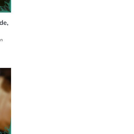
de,
an
SPIELSTRATEGIEN
IN GOLF WOLF