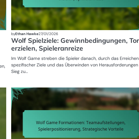
by
Ethan Hawke
27/01/2026
Wolf Spielziele: Gewinnbedingungen, To
erzielen, Spieleranreize
Im Wolf Game streben die Spieler danach, durch das Erreichen
spezifischer Ziele und das Überwinden von Herausforderungen
en,
Sieg zu…
SPIELSTRATEGIEN
IN GOLF WOLF