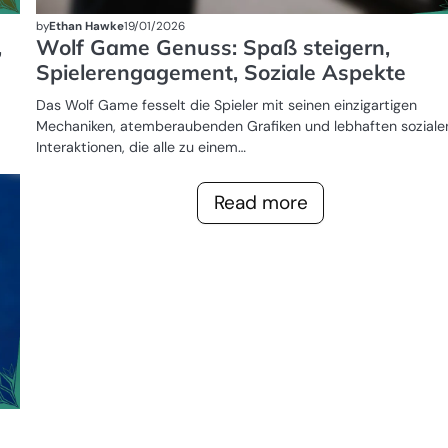
by
Ethan Hawke
19/01/2026
,
Wolf Game Genuss: Spaß steigern,
Spielerengagement, Soziale Aspekte
Das Wolf Game fesselt die Spieler mit seinen einzigartigen
Mechaniken, atemberaubenden Grafiken und lebhaften soziale
Interaktionen, die alle zu einem…
SPIELSTRATEGIEN
IN GOLF WOLF
Read more